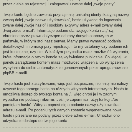
przez ciebie po rejestracji i zalogowaniu zwane dalej „twoje posty”.
Twoje konto będzie zawierać przynajmniej unikalną identyfikacyjną nazwę
zwaną dalej „twoja nazwa użytkownika”, hasło używane do logowania
zwane dalej „twoje hasło” i osobisty aktywny adres e-mail zwany dalej
„twój adres e-mail”. Informacje podane dla twojego konta na „‌‌‌‌‌‌‌‌‌‌‌‌‌‌‌‌‌‌‌‌‌‌‌‌‌‌‌‌‌‌” są
chronione przez prawa dotyczące ochrony danych osobowych w
państwie, w którym stoi nasz serwer. Mamy prawo wymagać podania
dodatkowych informacji przy rejestracji, i to my ustalamy czy podanie ich
jest konieczne, czy nie. W każdym przypadku masz możliwość wybrania,
które informacje o twoim koncie są wyświetlane publicznie. Co więcej, w
panelu zarządzania kontem masz możliwość włączenia lub wyłączenia
wysyłania do ciebie automatycznie generowanych przez oprogramowanie
phpBB e-maili.
Twoje hasło jest zaszyfrowane, więc jest bezpieczne, niemniej nie należy
używać tego samego hasła na różnych witrynach internetowych. Hasło to
umożliwia dostęp do twojego konta na „‌‌‌‌‌‌‌‌‌‌‌‌‌‌‌‌‌‌‌‌‌‌‌‌‌‌‌‌‌‌”, więc chroń je i w żadnym
wypadku nie podawaj
nikomu
. Jeśli je zapomnisz, użyj funkcji „Nie
pamiętam hasła”. Witryna poprosi cię o podanie nazwy użytkownika i
adresu e-mail. Po podaniu tych danych zostanie wygenerowane nowe
hasło i przesłane na podany przez ciebie adres e-mail. Umożliwi ono
odzyskanie dostępu do twojego konta.