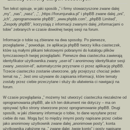
aj
Ten tekst opisuje, w jaki sposób „‌‌‌‌‌‌‌‌‌‌‌‌‌‌‌‌‌‌‌‌‌‌‌‌‌‌‌‌‌‌” i firmy stowarzyszone zwane dalej
„my”, „nas”, „nasz”, „‌‌‌‌‌‌‌‌‌‌‌‌‌‌‌‌‌‌‌‌‌‌‌‌‌‌‌‌‌‌”, „https://forumjunaka.pl” i phpBB zwane dalej „oni”,
„ich”, „oprogramowanie phpBB”, „www.phpbb.com”, „phpBB Limited”,
„Zespoły phpBB”, korzystają z informacji zwanymi dalej „informacjami o
tobie” zebranych w czasie dowolnej twojej sesji na forum.
Informacje o tobie są zbierane na dwa sposoby. Po pierwsze,
przeglądanie „‌‌‌‌‌‌‌‌‌‌‌‌‌‌‌‌‌‌‌‌‌‌‌‌‌‌‌‌‌‌” powoduje, że aplikacja phpBB tworzy kilka ciasteczek,
które są małymi plikami tekstowymi pobranymi do katalogu plików
tymczasowych twojej przeglądarki. Pierwsze dwa ciasteczka zawierają
identyfikator użytkownika zwany „user-id” i anonimowy identyfikator sesji
zwany „session-id”, automatycznie przyznane ci przez aplikację phpBB.
Trzecie ciasteczko zostanie utworzone, gdy przejrzysz chociaż jeden
temat na „‌‌‌‌‌‌‌‌‌‌‌‌‌‌‌‌‌‌‌‌‌‌‌‌‌‌‌‌‌‌”. Jest ono używane do zapisania informacji, które tematy
zostały przez ciebie przeczytane i służy do ułatwienia ci nawigacji na
forum.
W czasie przeglądania „‌‌‌‌‌‌‌‌‌‌‌‌‌‌‌‌‌‌‌‌‌‌‌‌‌‌‌‌‌‌” możemy też utworzyć ciasteczka niezależne od
oprogramowania phpBB, ale ich ten dokument nie dotyczy – ma on
opisywać tylko strony stworzone przez oprogramowanie phpBB. Drugi
sposób, w jaki zbieramy informacje o tobie, to dane wysyłane przez
ciebie do nas. Mogą być to między innymi posty napisane przez ciebie
jako anonimowy użytkownik zwane dalej „anonimowe posty”, konta
użytkownika założone na „‌‌‌‌‌‌‌‌‌‌‌‌‌‌‌‌‌‌‌‌‌‌‌‌‌‌‌‌‌‌” zwane dalej „twoje konto” i posty napisane