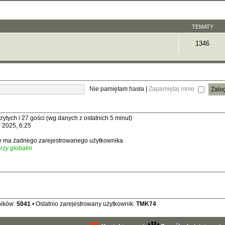
TEMATY
1346
Nie pamiętam hasła
|
Zapamiętaj mnie
rytych i 27 gości (wg danych z ostatnich 5 minut)
e 2025, 6:25
ie ma żadnego zarejestrowanego użytkownika
rzy globalni
ników:
5041
• Ostatnio zarejestrowany użytkownik:
TMK74