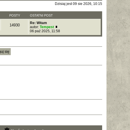
Dzisiaj jest 09 sie 2026, 10:15
POSTY
OSTATNI POST
Re: Witam
14930
autor:
Tempest
W
06 paź 2025, 11:58
y
ś
w
i
e
t
l
n
a
j
n
o
w
s
z
y
p
o
s
t