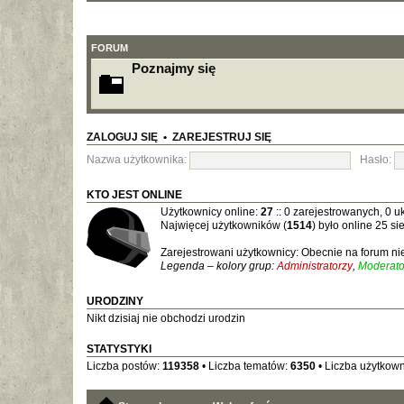
FORUM
Poznajmy się
ZALOGUJ SIĘ
•
ZAREJESTRUJ SIĘ
Nazwa użytkownika:
Hasło:
KTO JEST ONLINE
Użytkownicy online:
27
:: 0 zarejestrowanych, 0 uk
Najwięcej użytkowników (
1514
) było online 25 si
Zarejestrowani użytkownicy: Obecnie na forum n
Legenda – kolory grup:
Administratorzy
,
Moderato
URODZINY
Nikt dzisiaj nie obchodzi urodzin
STATYSTYKI
Liczba postów:
119358
• Liczba tematów:
6350
• Liczba użytkow