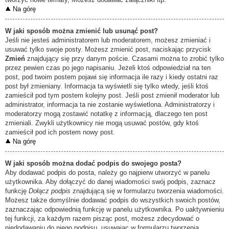
Na górę
W jaki sposób można zmienić lub usunąć post?
Jeśli nie jesteś administratorem lub moderatorem, możesz zmieniać i
usuwać tylko swoje posty. Możesz zmienić post, naciskając przycisk
Zmień
znajdujący się przy danym poście. Czasami można to zrobić tylko
przez pewien czas po jego napisaniu. Jeżeli ktoś odpowiedział na ten
post, pod twoim postem pojawi się informacja ile razy i kiedy ostatni raz
post był zmieniany. Informacja ta wyświetli się tylko wtedy, jeśli ktoś
zamieścił pod tym postem kolejny post. Jeśli post zmienił moderator lub
administrator, informacja ta nie zostanie wyświetlona. Administratorzy i
moderatorzy mogą zostawić notatkę z informacją, dlaczego ten post
zmieniali. Zwykli użytkownicy nie mogą usuwać postów, gdy ktoś
zamieścił pod ich postem nowy post.
Na górę
W jaki sposób można dodać podpis do swojego posta?
Aby dodawać podpis do posta, należy go najpierw utworzyć w panelu
użytkownika. Aby dołączyć do danej wiadomości swój podpis, zaznacz
funkcję
Dołącz podpis
znajdującą się w formularzu tworzenia wiadomości.
Możesz także domyślnie dodawać podpis do wszystkich swoich postów,
zaznaczając odpowiednią funkcję w panelu użytkownika. Po uaktywnieniu
tej funkcji, za każdym razem pisząc post, możesz zdecydować o
niedodawaniu do niego podpisu, usuwając w formularzu tworzenia