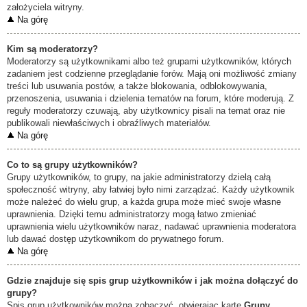
założyciela witryny.
Na górę
Kim są moderatorzy?
Moderatorzy są użytkownikami albo też grupami użytkowników, których
zadaniem jest codzienne przeglądanie forów. Mają oni możliwość zmiany
treści lub usuwania postów, a także blokowania, odblokowywania,
przenoszenia, usuwania i dzielenia tematów na forum, które moderują. Z
reguły moderatorzy czuwają, aby użytkownicy pisali na temat oraz nie
publikowali niewłaściwych i obraźliwych materiałów.
Na górę
Co to są grupy użytkowników?
Grupy użytkowników, to grupy, na jakie administratorzy dzielą całą
społeczność witryny, aby łatwiej było nimi zarządzać. Każdy użytkownik
może należeć do wielu grup, a każda grupa może mieć swoje własne
uprawnienia. Dzięki temu administratorzy mogą łatwo zmieniać
uprawnienia wielu użytkowników naraz, nadawać uprawnienia moderatora
lub dawać dostęp użytkownikom do prywatnego forum.
Na górę
Gdzie znajduje się spis grup użytkowników i jak można dołączyć do
grupy?
Spis grup użytkowników można zobaczyć, otwierając kartę
Grupy