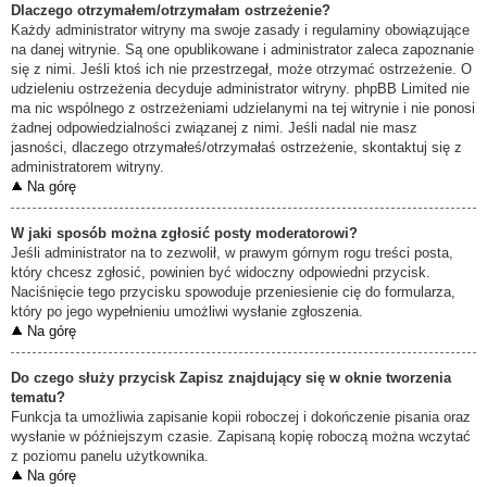
Dlaczego otrzymałem/otrzymałam ostrzeżenie?
Każdy administrator witryny ma swoje zasady i regulaminy obowiązujące
na danej witrynie. Są one opublikowane i administrator zaleca zapoznanie
się z nimi. Jeśli ktoś ich nie przestrzegał, może otrzymać ostrzeżenie. O
udzieleniu ostrzeżenia decyduje administrator witryny. phpBB Limited nie
ma nic wspólnego z ostrzeżeniami udzielanymi na tej witrynie i nie ponosi
żadnej odpowiedzialności związanej z nimi. Jeśli nadal nie masz
jasności, dlaczego otrzymałeś/otrzymałaś ostrzeżenie, skontaktuj się z
administratorem witryny.
Na górę
W jaki sposób można zgłosić posty moderatorowi?
Jeśli administrator na to zezwolił, w prawym górnym rogu treści posta,
który chcesz zgłosić, powinien być widoczny odpowiedni przycisk.
Naciśnięcie tego przycisku spowoduje przeniesienie cię do formularza,
który po jego wypełnieniu umożliwi wysłanie zgłoszenia.
Na górę
Do czego służy przycisk
Zapisz
znajdujący się w oknie tworzenia
tematu?
Funkcja ta umożliwia zapisanie kopii roboczej i dokończenie pisania oraz
wysłanie w późniejszym czasie. Zapisaną kopię roboczą można wczytać
z poziomu panelu użytkownika.
Na górę