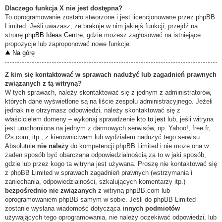
Dlaczego funkcja X nie jest dostępna?
To oprogramowanie zostało stworzone i jest licencjonowane przez phpBB
Limited. Jeśli uważasz, że brakuje w nim jakiejś funkcji, przejdź na
stronę
phpBB Ideas Centre
, gdzie możesz zagłosować na istniejące
propozycje lub zaproponować nowe funkcje.
Na górę
Z kim się kontaktować w sprawach nadużyć lub zagadnień prawnych
związanych z tą witryną?
W tych sprawach, należy skontaktować się z jednym z administratorów,
których dane wyświetlone są na liście zespołu administracyjnego. Jeżeli
jednak nie otrzymasz odpowiedzi, należy skontaktować się z
właścicielem domeny – wykonaj sprawdzenie
kto to jest
lub, jeśli witryna
jest uruchomiona na jednym z darmowych serwisów, np. Yahoo!, free.fr,
f2s.com, itp., z kierownictwem lub wydziałem nadużyć tego serwisu.
Absolutnie
nie należy
do kompetencji phpBB Limited i nie może ona w
żaden sposób być obarczana odpowiedzialnością za to w jaki sposób,
gdzie lub przez kogo ta witryna jest używana. Proszę nie kontaktować się
z phpBB Limited w sprawach zagadnień prawnych (wstrzymania i
zaniechania, odpowiedzialności, szkalujących komentarzy itp.)
bezpośrednio nie związanych
z witryną phpBB.com lub
oprogramowaniem phpBB samym w sobie. Jeśli do phpBB Limited
zostanie wysłana wiadomość dotycząca
innych podmiotów
używających tego oprogramowania, nie należy oczekiwać odpowiedzi, lub