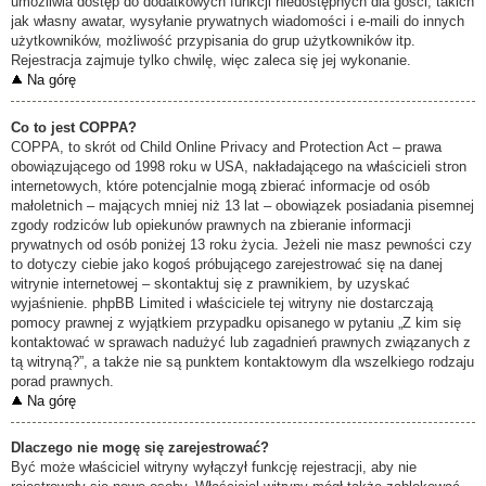
umożliwia dostęp do dodatkowych funkcji niedostępnych dla gości, takich
jak własny awatar, wysyłanie prywatnych wiadomości i e-maili do innych
użytkowników, możliwość przypisania do grup użytkowników itp.
Rejestracja zajmuje tylko chwilę, więc zaleca się jej wykonanie.
Na górę
Co to jest COPPA?
COPPA, to skrót od Child Online Privacy and Protection Act – prawa
obowiązującego od 1998 roku w USA, nakładającego na właścicieli stron
internetowych, które potencjalnie mogą zbierać informacje od osób
małoletnich – mających mniej niż 13 lat – obowiązek posiadania pisemnej
zgody rodziców lub opiekunów prawnych na zbieranie informacji
prywatnych od osób poniżej 13 roku życia. Jeżeli nie masz pewności czy
to dotyczy ciebie jako kogoś próbującego zarejestrować się na danej
witrynie internetowej – skontaktuj się z prawnikiem, by uzyskać
wyjaśnienie. phpBB Limited i właściciele tej witryny nie dostarczają
pomocy prawnej z wyjątkiem przypadku opisanego w pytaniu „Z kim się
kontaktować w sprawach nadużyć lub zagadnień prawnych związanych z
tą witryną?”, a także nie są punktem kontaktowym dla wszelkiego rodzaju
porad prawnych.
Na górę
Dlaczego nie mogę się zarejestrować?
Być może właściciel witryny wyłączył funkcję rejestracji, aby nie