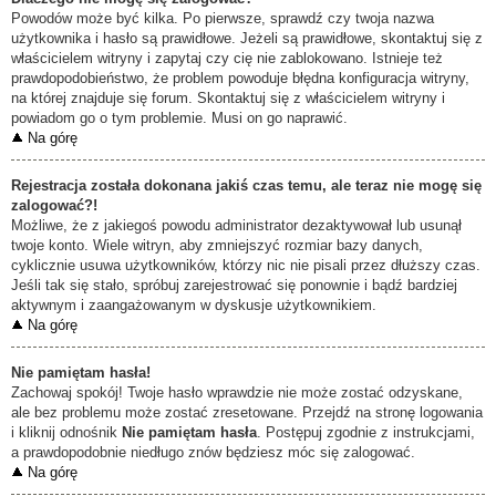
Powodów może być kilka. Po pierwsze, sprawdź czy twoja nazwa
użytkownika i hasło są prawidłowe. Jeżeli są prawidłowe, skontaktuj się z
właścicielem witryny i zapytaj czy cię nie zablokowano. Istnieje też
prawdopodobieństwo, że problem powoduje błędna konfiguracja witryny,
na której znajduje się forum. Skontaktuj się z właścicielem witryny i
powiadom go o tym problemie. Musi on go naprawić.
Na górę
Rejestracja została dokonana jakiś czas temu, ale teraz nie mogę się
zalogować?!
Możliwe, że z jakiegoś powodu administrator dezaktywował lub usunął
twoje konto. Wiele witryn, aby zmniejszyć rozmiar bazy danych,
cyklicznie usuwa użytkowników, którzy nic nie pisali przez dłuższy czas.
Jeśli tak się stało, spróbuj zarejestrować się ponownie i bądź bardziej
aktywnym i zaangażowanym w dyskusje użytkownikiem.
Na górę
Nie pamiętam hasła!
Zachowaj spokój! Twoje hasło wprawdzie nie może zostać odzyskane,
ale bez problemu może zostać zresetowane. Przejdź na stronę logowania
i kliknij odnośnik
Nie pamiętam hasła
. Postępuj zgodnie z instrukcjami,
a prawdopodobnie niedługo znów będziesz móc się zalogować.
Na górę