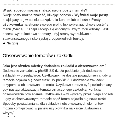
W jaki sposób można znaleźć swoje posty i tematy?
Swoje posty można znaleźć, klikając odnośnik
Wyświetl moje posty
znajdujący się w panelu zarządzania kontem lub odnośnik
Posty
użytkownika
na stronie swojego profilu lub wybierając „Twoje posty” z
menu „Więcej…” znajdującego się w górnym lewym rogu witryny. Jeśli
chcesz wyszukać swoje tematy, użyj strony wyszukiwania
zaawansowanego i skorzystaj z odpowiednich funkcji.
Na górę
Obserwowanie tematów i zakładki
Jaka jest różnica między dodaniem zakładki a obserwowaniem?
Dodawanie zakładek w phpBB 3.0 działa podobnie, jak dodawanie
zakładek w przeglądarce. Użytkownik nie dostaje powiadomienia, gdy w
temacie pojawia się nowa treść. W phpBB 3.1 dodawanie zakładek
przypomina obserwowanie tematu. Użytkownik może być powiadamiany,
gdy nastąpi aktualizacja tematu oznaczonego zakładką. Funkcja
obserwowania powiadamia użytkownika – w wybrany przez niego sposób
– gdy w obserwowanym temacie bądź forum pojawiła się nowa treść.
Sposoby powiadamiania dla zakładek i obserwowanych elementów
można konfigurować w panelu użytkownika na karcie „Ustawienia
witryny”.