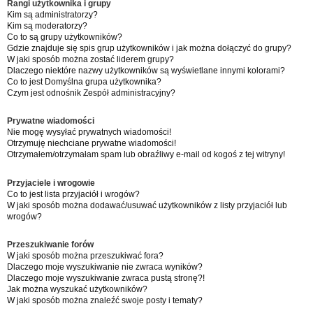
Rangi użytkownika i grupy
Kim są administratorzy?
Kim są moderatorzy?
Co to są grupy użytkowników?
Gdzie znajduje się spis grup użytkowników i jak można dołączyć do grupy?
W jaki sposób można zostać liderem grupy?
Dlaczego niektóre nazwy użytkowników są wyświetlane innymi kolorami?
Co to jest
Domyślna grupa użytkownika
?
Czym jest odnośnik
Zespół administracyjny
?
Prywatne wiadomości
Nie mogę wysyłać prywatnych wiadomości!
Otrzymuję niechciane prywatne wiadomości!
Otrzymałem/otrzymałam spam lub obraźliwy e-mail od kogoś z tej witryny!
Przyjaciele i wrogowie
Co to jest lista przyjaciół i wrogów?
W jaki sposób można dodawać/usuwać użytkowników z listy przyjaciół lub
wrogów?
Przeszukiwanie forów
W jaki sposób można przeszukiwać fora?
Dlaczego moje wyszukiwanie nie zwraca wyników?
Dlaczego moje wyszukiwanie zwraca pustą stronę?!
Jak można wyszukać użytkowników?
W jaki sposób można znaleźć swoje posty i tematy?