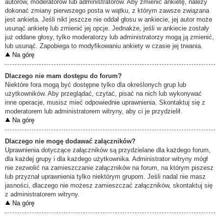
autorów, moderatorów lub administratorów. Aby zmienić ankietę, należy
dokonać zmiany pierwszego posta w wątku, z którym zawsze związana
jest ankieta. Jeśli nikt jeszcze nie oddał głosu w ankiecie, jej autor może
usunąć ankietę lub zmienić jej opcje. Jednakże, jeśli w ankiecie zostały
już oddane głosy, tylko moderatorzy lub administratorzy mogą ją zmienić,
lub usunąć. Zapobiega to modyfikowaniu ankiety w czasie jej trwania.
Na górę
Dlaczego nie mam dostępu do forum?
Niektóre fora mogą być dostępne tylko dla określonych grup lub
użytkowników. Aby przeglądać, czytać, pisać na nich lub wykonywać
inne operacje, musisz mieć odpowiednie uprawnienia. Skontaktuj się z
moderatorem lub administratorem witryny, aby ci je przydzielił.
Na górę
Dlaczego nie mogę dodawać załączników?
Uprawnienia dotyczące załączników są przydzielane dla każdego forum,
dla każdej grupy i dla każdego użytkownika. Administrator witryny mógł
nie zezwolić na zamieszczanie załączników na forum, na którym piszesz
lub przyznał uprawnienia tylko niektórym grupom. Jeśli nadal nie masz
jasności, dlaczego nie możesz zamieszczać załączników, skontaktuj się
z administratorem witryny.
Na górę