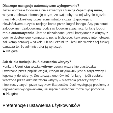
Dlaczego następuje automatyczne wylogowanie?
Jeżeli w czasie logowania nie zaznaczysz funkcji
Zapamiętaj mnie
,
witryna zachowa informację o tym, że twój pobyt na tej witrynie będzie
trwał tylko określony przez administratora czas. Zapobiega to
niewłaściwemu użyciu twojego konta przez kogoś innego. Aby pozostać
zalogowanym/zalogowaną, podczas logowania zaznacz funkcję
Loguj
mnie automatycznie
. Jest to niezalecane, jeżeli korzystasz z witryny z
ogólnie dostępnego komputera, np. w bibliotece, kawiarence internetowej,
sali komputerowej w szkole lub na uczelni itp. Jeśli nie widzisz tej funkcji,
oznacza to, że administrator ją wyłączył.
Na górę
Jak działa funkcja
Usuń ciasteczka witryny
?
Funkcja
Usuń ciasteczka witryny
usuwa wszystkie ciasteczka
utworzone przez phpBB dzięki, którym użytkownik jest autoryzowany i
logowany do witryny. Dostarczają one również funkcję – jeśli została
włączona przez administratora witryny – śledzenia przeczytanych i
nieprzeczytanych przez użytkownika postów. Jeśli występują problemy z
logowaniem/wylogowaniem, usunięcie ciasteczek może być pomocne.
Na górę
Preferencje i ustawienia użytkowników