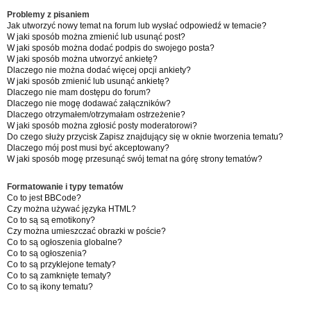
Problemy z pisaniem
Jak utworzyć nowy temat na forum lub wysłać odpowiedź w temacie?
W jaki sposób można zmienić lub usunąć post?
W jaki sposób można dodać podpis do swojego posta?
W jaki sposób można utworzyć ankietę?
Dlaczego nie można dodać więcej opcji ankiety?
W jaki sposób zmienić lub usunąć ankietę?
Dlaczego nie mam dostępu do forum?
Dlaczego nie mogę dodawać załączników?
Dlaczego otrzymałem/otrzymałam ostrzeżenie?
W jaki sposób można zgłosić posty moderatorowi?
Do czego służy przycisk
Zapisz
znajdujący się w oknie tworzenia tematu?
Dlaczego mój post musi być akceptowany?
W jaki sposób mogę przesunąć swój temat na górę strony tematów?
Formatowanie i typy tematów
Co to jest BBCode?
Czy można używać języka HTML?
Co to są są emotikony?
Czy można umieszczać obrazki w poście?
Co to są ogłoszenia globalne?
Co to są ogłoszenia?
Co to są przyklejone tematy?
Co to są zamknięte tematy?
Co to są ikony tematu?