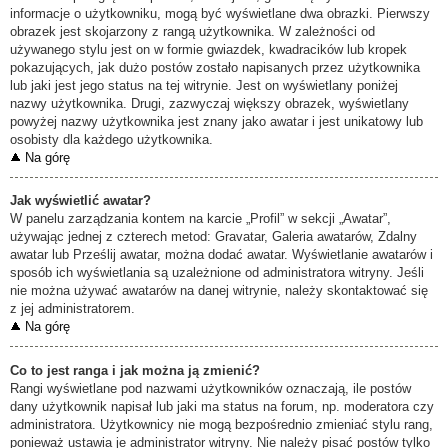
informacje o użytkowniku, mogą być wyświetlane dwa obrazki. Pierwszy
obrazek jest skojarzony z rangą użytkownika. W zależności od
używanego stylu jest on w formie gwiazdek, kwadracików lub kropek
pokazujących, jak dużo postów zostało napisanych przez użytkownika
lub jaki jest jego status na tej witrynie. Jest on wyświetlany poniżej
nazwy użytkownika. Drugi, zazwyczaj większy obrazek, wyświetlany
powyżej nazwy użytkownika jest znany jako awatar i jest unikatowy lub
osobisty dla każdego użytkownika.
Na górę
Jak wyświetlić awatar?
W panelu zarządzania kontem na karcie „Profil” w sekcji „Awatar”,
używając jednej z czterech metod: Gravatar, Galeria awatarów, Zdalny
awatar lub Prześlij awatar, można dodać awatar. Wyświetlanie awatarów i
sposób ich wyświetlania są uzależnione od administratora witryny. Jeśli
nie można używać awatarów na danej witrynie, należy skontaktować się
z jej administratorem.
Na górę
Co to jest ranga i jak można ją zmienić?
Rangi wyświetlane pod nazwami użytkowników oznaczają, ile postów
dany użytkownik napisał lub jaki ma status na forum, np. moderatora czy
administratora. Użytkownicy nie mogą bezpośrednio zmieniać stylu rang,
ponieważ ustawia je administrator witryny. Nie należy pisać postów tylko