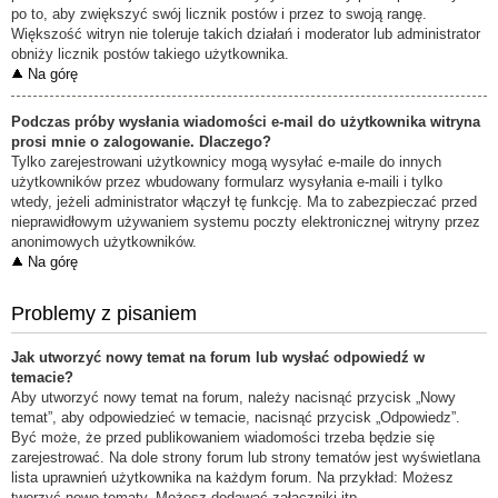
po to, aby zwiększyć swój licznik postów i przez to swoją rangę.
Większość witryn nie toleruje takich działań i moderator lub administrator
obniży licznik postów takiego użytkownika.
Na górę
Podczas próby wysłania wiadomości e-mail do użytkownika witryna
prosi mnie o zalogowanie. Dlaczego?
Tylko zarejestrowani użytkownicy mogą wysyłać e-maile do innych
użytkowników przez wbudowany formularz wysyłania e-maili i tylko
wtedy, jeżeli administrator włączył tę funkcję. Ma to zabezpieczać przed
nieprawidłowym używaniem systemu poczty elektronicznej witryny przez
anonimowych użytkowników.
Na górę
Problemy z pisaniem
Jak utworzyć nowy temat na forum lub wysłać odpowiedź w
temacie?
Aby utworzyć nowy temat na forum, należy nacisnąć przycisk „Nowy
temat”, aby odpowiedzieć w temacie, nacisnąć przycisk „Odpowiedz”.
Być może, że przed publikowaniem wiadomości trzeba będzie się
zarejestrować. Na dole strony forum lub strony tematów jest wyświetlana
lista uprawnień użytkownika na każdym forum. Na przykład: Możesz
tworzyć nowe tematy, Możesz dodawać załączniki itp.