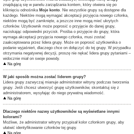
znajdującą się w panelu zarządzania kontem, który otwiera się po
kliknięciu odnośnika
Moje konto
. Nie wszystkie grupy są dostępne dla
każdego. Niektóre mogą wymagać akceptacji przyjęcia nowego członka,
niektóre mogą być zamknięte, a jeszcze inne mogą mieć ukrytych
członków. Użytkownik może poprosić o przyjęcie do danej grupy,
naciskając odpowiedni przycisk. Prośba o przyjęcie do grupy, która
wymaga akceptacji przyjęcia nowego członka, musi zostać
zaakceptowana przez lidera grupy. Może on poprosić użytkownika o
podanie wyjaśnień, dlaczego chce on dołączyć do tej grupy. W przypadku
otrzymania negatywnej decyzji, proszę nie nękać lidera grupy pytaniami –
widocznie miał on swoje powody.
Na górę
W jaki sposób można zostać liderem grupy?
Lidera grupy zazwyczaj mianuje administrator witryny podczas tworzenia
grupy. Jeśli chcesz utworzyć grupę użytkowników, skontaktuj się z
administratorem, wysyłając do niego prywatną wiadomość.
Na górę
Dlaczego niektóre nazwy użytkowników są wyświetlane innymi
kolorami?
Możliwe, że administrator witryny przypisał kolor członkom grupy, aby
ułatwić identyfikowanie członków tej grupy.
Na górę