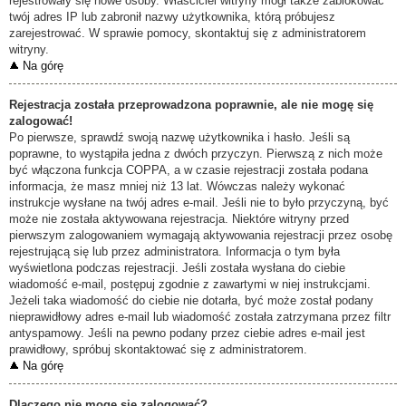
rejestrowały się nowe osoby. Właściciel witryny mógł także zablokować
twój adres IP lub zabronił nazwy użytkownika, którą próbujesz
zarejestrować. W sprawie pomocy, skontaktuj się z administratorem
witryny.
Na górę
Rejestracja została przeprowadzona poprawnie, ale nie mogę się
zalogować!
Po pierwsze, sprawdź swoją nazwę użytkownika i hasło. Jeśli są
poprawne, to wystąpiła jedna z dwóch przyczyn. Pierwszą z nich może
być włączona funkcja COPPA, a w czasie rejestracji została podana
informacja, że masz mniej niż 13 lat. Wówczas należy wykonać
instrukcje wysłane na twój adres e-mail. Jeśli nie to było przyczyną, być
może nie została aktywowana rejestracja. Niektóre witryny przed
pierwszym zalogowaniem wymagają aktywowania rejestracji przez osobę
rejestrującą się lub przez administratora. Informacja o tym była
wyświetlona podczas rejestracji. Jeśli została wysłana do ciebie
wiadomość e-mail, postępuj zgodnie z zawartymi w niej instrukcjami.
Jeżeli taka wiadomość do ciebie nie dotarła, być może został podany
nieprawidłowy adres e-mail lub wiadomość została zatrzymana przez filtr
antyspamowy. Jeśli na pewno podany przez ciebie adres e-mail jest
prawidłowy, spróbuj skontaktować się z administratorem.
Na górę
Dlaczego nie mogę się zalogować?