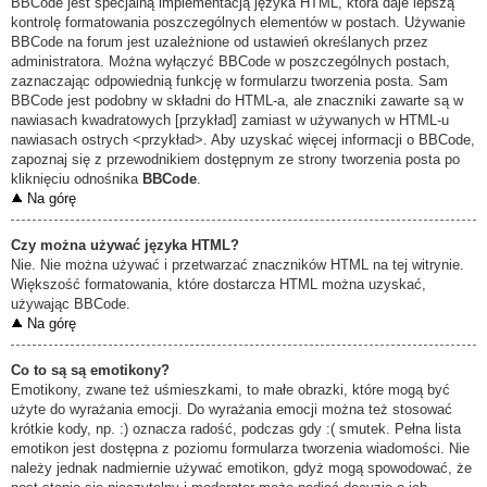
BBCode jest specjalną implementacją języka HTML, która daje lepszą
kontrolę formatowania poszczególnych elementów w postach. Używanie
BBCode na forum jest uzależnione od ustawień określanych przez
administratora. Można wyłączyć BBCode w poszczególnych postach,
zaznaczając odpowiednią funkcję w formularzu tworzenia posta. Sam
BBCode jest podobny w składni do HTML-a, ale znaczniki zawarte są w
nawiasach kwadratowych [przykład] zamiast w używanych w HTML-u
nawiasach ostrych <przykład>. Aby uzyskać więcej informacji o BBCode,
zapoznaj się z przewodnikiem dostępnym ze strony tworzenia posta po
kliknięciu odnośnika
BBCode
.
Na górę
Czy można używać języka HTML?
Nie. Nie można używać i przetwarzać znaczników HTML na tej witrynie.
Większość formatowania, które dostarcza HTML można uzyskać,
używając BBCode.
Na górę
Co to są są emotikony?
Emotikony, zwane też uśmieszkami, to małe obrazki, które mogą być
użyte do wyrażania emocji. Do wyrażania emocji można też stosować
krótkie kody, np. :) oznacza radość, podczas gdy :( smutek. Pełna lista
emotikon jest dostępna z poziomu formularza tworzenia wiadomości. Nie
należy jednak nadmiernie używać emotikon, gdyż mogą spowodować, że