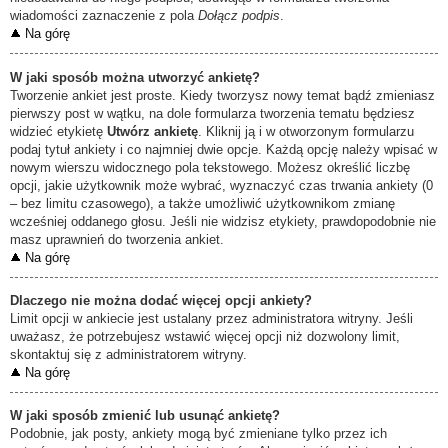
wiadomości zaznaczenie z pola
Dołącz podpis
.
Na górę
W jaki sposób można utworzyć ankietę?
Tworzenie ankiet jest proste. Kiedy tworzysz nowy temat bądź zmieniasz
pierwszy post w wątku, na dole formularza tworzenia tematu będziesz
widzieć etykietę
Utwórz ankietę
. Kliknij ją i w otworzonym formularzu
podaj tytuł ankiety i co najmniej dwie opcje. Każdą opcję należy wpisać w
nowym wierszu widocznego pola tekstowego. Możesz określić liczbę
opcji, jakie użytkownik może wybrać, wyznaczyć czas trwania ankiety (0
– bez limitu czasowego), a także umożliwić użytkownikom zmianę
wcześniej oddanego głosu. Jeśli nie widzisz etykiety, prawdopodobnie nie
masz uprawnień do tworzenia ankiet.
Na górę
Dlaczego nie można dodać więcej opcji ankiety?
Limit opcji w ankiecie jest ustalany przez administratora witryny. Jeśli
uważasz, że potrzebujesz wstawić więcej opcji niż dozwolony limit,
skontaktuj się z administratorem witryny.
Na górę
W jaki sposób zmienić lub usunąć ankietę?
Podobnie, jak posty, ankiety mogą być zmieniane tylko przez ich