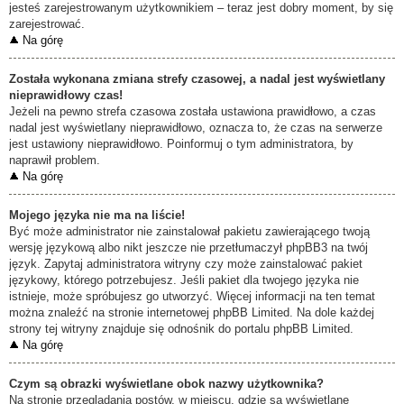
jesteś zarejestrowanym użytkownikiem – teraz jest dobry moment, by się
zarejestrować.
Na górę
Została wykonana zmiana strefy czasowej, a nadal jest wyświetlany
nieprawidłowy czas!
Jeżeli na pewno strefa czasowa została ustawiona prawidłowo, a czas
nadal jest wyświetlany nieprawidłowo, oznacza to, że czas na serwerze
jest ustawiony nieprawidłowo. Poinformuj o tym administratora, by
naprawił problem.
Na górę
Mojego języka nie ma na liście!
Być może administrator nie zainstalował pakietu zawierającego twoją
wersję językową albo nikt jeszcze nie przetłumaczył phpBB3 na twój
język. Zapytaj administratora witryny czy może zainstalować pakiet
językowy, którego potrzebujesz. Jeśli pakiet dla twojego języka nie
istnieje, może spróbujesz go utworzyć. Więcej informacji na ten temat
można znaleźć na stronie internetowej phpBB Limited. Na dole każdej
strony tej witryny znajduje się odnośnik do portalu phpBB Limited.
Na górę
Czym są obrazki wyświetlane obok nazwy użytkownika?
Na stronie przeglądania postów, w miejscu, gdzie są wyświetlane