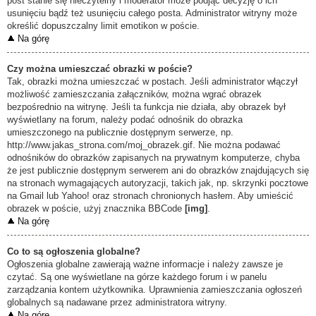
post stanie się nieczytelny i moderator może podjąć decyzję o ich
usunięciu bądź też usunięciu całego posta. Administrator witryny może
określić dopuszczalny limit emotikon w poście.
Na górę
Czy można umieszczać obrazki w poście?
Tak, obrazki można umieszczać w postach. Jeśli administrator włączył
możliwość zamieszczania załączników, można wgrać obrazek
bezpośrednio na witrynę. Jeśli ta funkcja nie działa, aby obrazek był
wyświetlany na forum, należy podać odnośnik do obrazka
umieszczonego na publicznie dostępnym serwerze, np.
http://www.jakas_strona.com/moj_obrazek.gif. Nie można podawać
odnośników do obrazków zapisanych na prywatnym komputerze, chyba
że jest publicznie dostępnym serwerem ani do obrazków znajdujących się
na stronach wymagających autoryzacji, takich jak, np. skrzynki pocztowe
na Gmail lub Yahoo! oraz stronach chronionych hasłem. Aby umieścić
obrazek w poście, użyj znacznika BBCode
[img]
.
Na górę
Co to są ogłoszenia globalne?
Ogłoszenia globalne zawierają ważne informacje i należy zawsze je
czytać. Są one wyświetlane na górze każdego forum i w panelu
zarządzania kontem użytkownika. Uprawnienia zamieszczania ogłoszeń
globalnych są nadawane przez administratora witryny.
Na górę