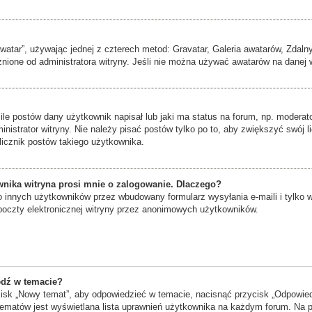
Awatar”, używając jednej z czterech metod: Gravatar, Galeria awatarów, Zdaln
nione od administratora witryny. Jeśli nie można używać awatarów na danej wi
e postów dany użytkownik napisał lub jaki ma status na forum, np. moderat
nistrator witryny. Nie należy pisać postów tylko po to, aby zwiększyć swój l
y licznik postów takiego użytkownika.
nika witryna prosi mnie o zalogowanie. Dlaczego?
innych użytkowników przez wbudowany formularz wysyłania e-maili i tylko wte
czty elektronicznej witryny przez anonimowych użytkowników.
edź w temacie?
isk „Nowy temat”, aby odpowiedzieć w temacie, nacisnąć przycisk „Odpowie
ny tematów jest wyświetlana lista uprawnień użytkownika na każdym forum. 