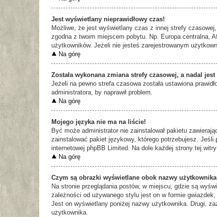
Jest wyświetlany nieprawidłowy czas!
Możliwe, że jest wyświetlany czas z innej strefy czasowej, 
zgodna z twoim miejscem pobytu. Np. Europa centralna, Af
użytkowników. Jeżeli nie jesteś zarejestrowanym użytkown
Na górę
Została wykonana zmiana strefy czasowej, a nadal jest
Jeżeli na pewno strefa czasowa została ustawiona prawidło
administratora, by naprawił problem.
Na górę
Mojego języka nie ma na liście!
Być może administrator nie zainstalował pakietu zawierają
zainstalować pakiet językowy, którego potrzebujesz. Jeśli 
internetowej phpBB Limited. Na dole każdej strony tej witr
Na górę
Czym są obrazki wyświetlane obok nazwy użytkownik
Na stronie przeglądania postów, w miejscu, gdzie są wyśw
zależności od używanego stylu jest on w formie gwiazdek, 
Jest on wyświetlany poniżej nazwy użytkownika. Drugi, za
użytkownika.