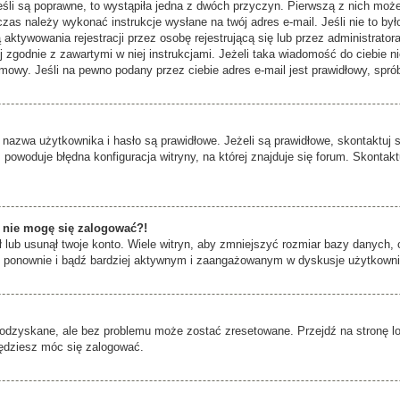
śli są poprawne, to wystąpiła jedna z dwóch przyczyn. Pierwszą z nich moż
zas należy wykonać instrukcje wysłane na twój adres e-mail. Jeśli nie to by
tywowania rejestracji przez osobę rejestrującą się lub przez administratora.
j zgodnie z zawartymi w niej instrukcjami. Jeżeli taka wiadomość do ciebie n
mowy. Jeśli na pewno podany przez ciebie adres e-mail jest prawidłowy, spró
zwa użytkownika i hasło są prawidłowe. Jeżeli są prawidłowe, skontaktuj się
powoduje błędna konfiguracja witryny, na której znajduje się forum. Skontakt
az nie mogę się zalogować?!
lub usunął twoje konto. Wiele witryn, aby zmniejszyć rozmiar bazy danych, c
 się ponownie i bądź bardziej aktywnym i zaangażowanym w dyskusje użytkown
odzyskane, ale bez problemu może zostać zresetowane. Przejdź na stronę log
będziesz móc się zalogować.