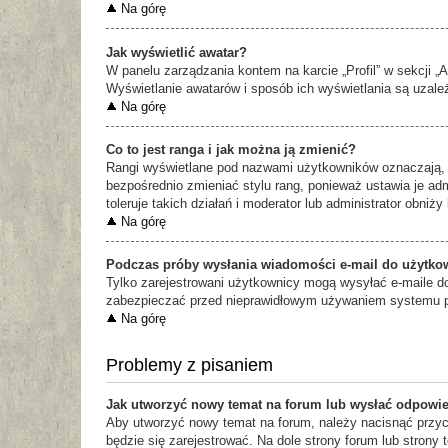
Na górę
Jak wyświetlić awatar?
W panelu zarządzania kontem na karcie „Profil” w sekcji „
Wyświetlanie awatarów i sposób ich wyświetlania są uzależ
Na górę
Co to jest ranga i jak można ją zmienić?
Rangi wyświetlane pod nazwami użytkowników oznaczają, il
bezpośrednio zmieniać stylu rang, ponieważ ustawia je admi
toleruje takich działań i moderator lub administrator obniż
Na górę
Podczas próby wysłania wiadomości e-mail do użytkow
Tylko zarejestrowani użytkownicy mogą wysyłać e-maile do 
zabezpieczać przed nieprawidłowym używaniem systemu po
Na górę
Problemy z pisaniem
Jak utworzyć nowy temat na forum lub wysłać odpowi
Aby utworzyć nowy temat na forum, należy nacisnąć przyc
będzie się zarejestrować. Na dole strony forum lub stro