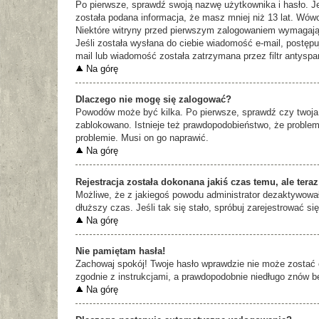
Po pierwsze, sprawdź swoją nazwę użytkownika i hasło. Je
została podana informacja, że masz mniej niż 13 lat. Wówc
Niektóre witryny przed pierwszym zalogowaniem wymagają ak
Jeśli została wysłana do ciebie wiadomość e-mail, postępu
mail lub wiadomość została zatrzymana przez filtr antyspa
Na górę
Dlaczego nie mogę się zalogować?
Powodów może być kilka. Po pierwsze, sprawdź czy twoja na
zablokowano. Istnieje też prawdopodobieństwo, że problem 
problemie. Musi on go naprawić.
Na górę
Rejestracja została dokonana jakiś czas temu, ale ter
Możliwe, że z jakiegoś powodu administrator dezaktywował 
dłuższy czas. Jeśli tak się stało, spróbuj zarejestrować
Na górę
Nie pamiętam hasła!
Zachowaj spokój! Twoje hasło wprawdzie nie może zostać 
zgodnie z instrukcjami, a prawdopodobnie niedługo znów 
Na górę