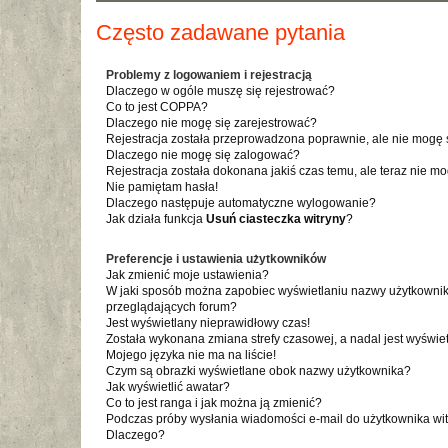
Często zadawane pytania
Problemy z logowaniem i rejestracją
Dlaczego w ogóle muszę się rejestrować?
Co to jest COPPA?
Dlaczego nie mogę się zarejestrować?
Rejestracja została przeprowadzona poprawnie, ale nie mogę 
Dlaczego nie mogę się zalogować?
Rejestracja została dokonana jakiś czas temu, ale teraz nie m
Nie pamiętam hasła!
Dlaczego następuje automatyczne wylogowanie?
Jak działa funkcja
Usuń ciasteczka witryny
?
Preferencje i ustawienia użytkowników
Jak zmienić moje ustawienia?
W jaki sposób można zapobiec wyświetlaniu nazwy użytkownik
przeglądających forum?
Jest wyświetlany nieprawidłowy czas!
Została wykonana zmiana strefy czasowej, a nadal jest wyświe
Mojego języka nie ma na liście!
Czym są obrazki wyświetlane obok nazwy użytkownika?
Jak wyświetlić awatar?
Co to jest ranga i jak można ją zmienić?
Podczas próby wysłania wiadomości e-mail do użytkownika wit
Dlaczego?