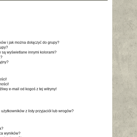
ików i jak można dołączyć do grupy?
rupy?
 są wyświetlane innymi kolorami?
a
?
yjny
?
ści!
ości!
iwy e-mail od kogoś z tej witryny!
żytkowników z listy przyjaciół lub wrogów?
a?
aca wyników?