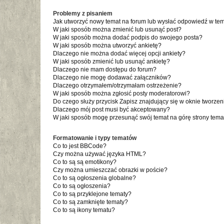
Problemy z pisaniem
Jak utworzyć nowy temat na forum lub wysłać odpowiedź w te
W jaki sposób można zmienić lub usunąć post?
W jaki sposób można dodać podpis do swojego posta?
W jaki sposób można utworzyć ankietę?
Dlaczego nie można dodać więcej opcji ankiety?
W jaki sposób zmienić lub usunąć ankietę?
Dlaczego nie mam dostępu do forum?
Dlaczego nie mogę dodawać załączników?
Dlaczego otrzymałem/otrzymałam ostrzeżenie?
W jaki sposób można zgłosić posty moderatorowi?
Do czego służy przycisk
Zapisz
znajdujący się w oknie tworzen
Dlaczego mój post musi być akceptowany?
W jaki sposób mogę przesunąć swój temat na górę strony tem
Formatowanie i typy tematów
Co to jest BBCode?
Czy można używać języka HTML?
Co to są są emotikony?
Czy można umieszczać obrazki w poście?
Co to są ogłoszenia globalne?
Co to są ogłoszenia?
Co to są przyklejone tematy?
Co to są zamknięte tematy?
Co to są ikony tematu?