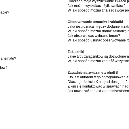
Dlaczego moje wyszukiwanie zwraca pu
Jak można wyszukać użytkowników?
W jaki sposób można znaleźć swoje pos
macie?
Obserwowanie tematów i zakładki
Jaka jest różnica między dodaniem z
W jaki sposób można dodać zakładkę 
Jak obserwować wybrane forum?
W jaki sposób usunąć obserwowanie f
Załączniki
Jakie typy załączników są dozwolone na
ia tematu?
W jaki sposób można znaleźć wszystkie
atów?
Zagadnienia związane z phpBB
Kto jest autorem tego oprogramowania
Dlaczego funkcja X nie jest dostępna?
Z kim się kontaktować w sprawach nad
Jak nawiązać kontakt z administratore