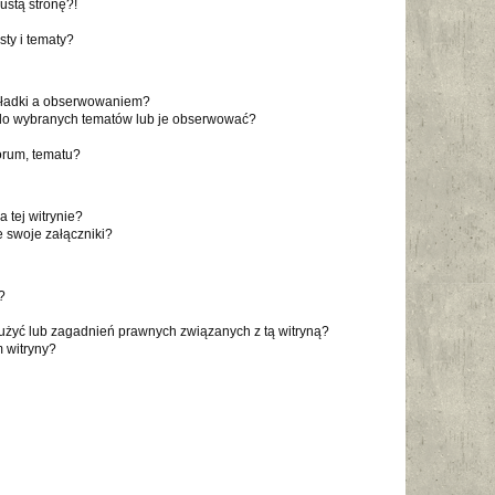
stą stronę?!
ty i tematy?
akładki a obserwowaniem?
do wybranych tematów lub je obserwować?
orum, tematu?
 tej witrynie?
 swoje załączniki?
?
użyć lub zagadnień prawnych związanych z tą witryną?
m witryny?