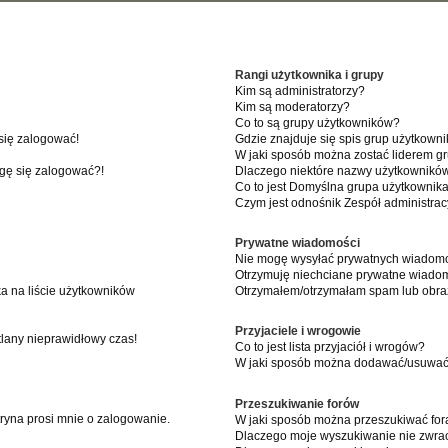
Rangi użytkownika i grupy
Kim są administratorzy?
Kim są moderatorzy?
Co to są grupy użytkowników?
się zalogować!
Gdzie znajduje się spis grup użytkown
W jaki sposób można zostać liderem g
ogę się zalogować?!
Dlaczego niektóre nazwy użytkowników
Co to jest
Domyślna grupa użytkownik
Czym jest odnośnik
Zespół administrac
Prywatne wiadomości
Nie mogę wysyłać prywatnych wiadomo
Otrzymuję niechciane prywatne wiadom
a na liście użytkowników
Otrzymałem/otrzymałam spam lub obraźl
Przyjaciele i wrogowie
tlany nieprawidłowy czas!
Co to jest lista przyjaciół i wrogów?
W jaki sposób można dodawać/usuwać u
Przeszukiwanie forów
ryna prosi mnie o zalogowanie.
W jaki sposób można przeszukiwać for
Dlaczego moje wyszukiwanie nie zwr