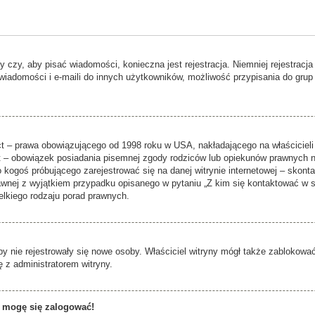
ży czy, aby pisać wiadomości, konieczna jest rejestracja. Niemniej rejestrac
 wiadomości i e-maili do innych użytkowników, możliwość przypisania do grup 
t – prawa obowiązującego od 1998 roku w USA, nakładającego na właścicieli 
at – obowiązek posiadania pisemnej zgody rodziców lub opiekunów prawnych na
o kogoś próbującego zarejestrować się na danej witrynie internetowej – skon
 prawnej z wyjątkiem przypadku opisanego w pytaniu „Z kim się kontaktować 
elkiego rodzaju porad prawnych.
aby nie rejestrowały się nowe osoby. Właściciel witryny mógł także zablokowa
 z administratorem witryny.
e mogę się zalogować!