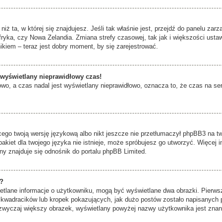
niż ta, w której się znajdujesz. Jeśli tak właśnie jest, przejdź do panelu za
ryka, czy Nowa Zelandia. Zmiana strefy czasowej, tak jak i większości ust
ikiem – teraz jest dobry moment, by się zarejestrować.
 wyświetlany nieprawidłowy czas!
wo, a czas nadal jest wyświetlany nieprawidłowo, oznacza to, że czas na se
cego twoją wersję językową albo nikt jeszcze nie przetłumaczył phpBB3 na tw
pakiet dla twojego języka nie istnieje, może spróbujesz go utworzyć. Więcej 
yny znajduje się odnośnik do portalu phpBB Limited.
a?
ietlane informacje o użytkowniku, mogą być wyświetlane dwa obrazki. Pierws
kwadracików lub kropek pokazujących, jak dużo postów zostało napisanych prze
zwyczaj większy obrazek, wyświetlany powyżej nazwy użytkownika jest znany 