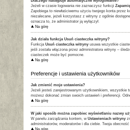
Dlaczego następuje automatyczne wylogowanie?
Jeżeli w czasie logowania nie zaznaczysz funkcji
Zapamię
Zapobiega to niewłaściwemu użyciu twojego konta przez 
niezalecane, jeżeli korzystasz z witryny z ogólnie dostępne
oznacza to, że administrator ją wyłączył.
Na górę
Jak działa funkcja
Usuń ciasteczka witryny
?
Funkcja
Usuń ciasteczka witryny
usuwa wszystkie ciastec
jeśli została włączona przez administratora witryny – śl
ciasteczek może być pomocne.
Na górę
Preferencje i ustawienia użytkowników
Jak zmienić moje ustawienia?
Jeżeli jesteś zarejestrowanym użytkownikiem, wszystkie 
możesz dokonać zmian swoich ustawień i preferencji. Odn
Na górę
W jaki sposób można zapobiec wyświetlaniu nazwy uży
W panelu zarządzania kontem, w
Ustawieniach witryny
zn
administratorów, moderatorów i dla ciebie. Twoja obecność
Na górę