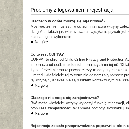
Problemy z logowaniem i rejestracją
Dlaczego w ogóle muszę się rejestrować?
Możliwe, że nie musisz. To od administratora witryny zale
dla gości, takich jak własny awatar, wysyłanie prywatnych
zaleca się jej wykonanie.
Na górę
Co to jest COPPA?
COPPA, to skrót od Child Online Privacy and Protection Ac
informacje od osób małoletnich – mających mniej niż 13 l
życia. Jeżeli nie masz pewności czy to dotyczy ciebie jak
Limited i właściciele tej witryny nie dostarczają pomocy
tą witryną?”, a także nie są punktem kontaktowym dla wsz
Na górę
Dlaczego nie mogę się zarejestrować?
Być może właściciel witryny wyłączył funkcję rejestracji, 
próbujesz zarejestrować. W sprawie pomocy, skontaktuj się
Na górę
Rejestracja została przeprowadzona poprawnie, ale ni