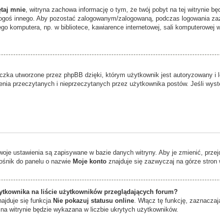
taj mnie
, witryna zachowa informację o tym, że twój pobyt na tej witrynie bę
kogoś innego. Aby pozostać zalogowanym/zalogowaną, podczas logowania za
go komputera, np. w bibliotece, kawiarence internetowej, sali komputerowej w sz
zka utworzone przez phpBB dzięki, którym użytkownik jest autoryzowany i l
edzenia przeczytanych i nieprzeczytanych przez użytkownika postów. Jeśli w
twoje ustawienia są zapisywane w bazie danych witryny. Aby je zmienić, prz
ośnik do panelu o nazwie
Moje konto
znajduje się zazwyczaj na górze stron 
tkownika na liście użytkowników przeglądających forum?
ajduje się funkcja
Nie pokazuj statusu online
. Włącz tę funkcję, zaznacza
 na witrynie będzie wykazana w liczbie ukrytych użytkowników.